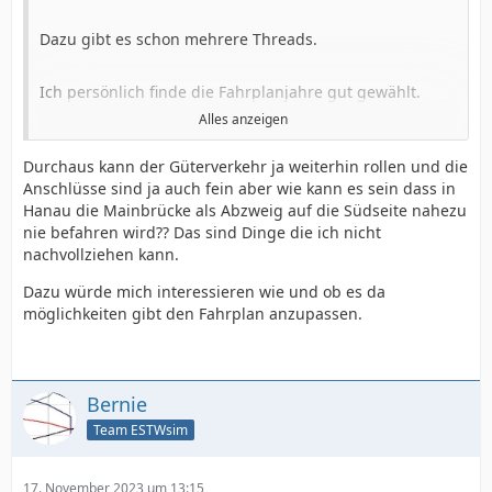
Dazu gibt es schon mehrere Threads.
Ich persönlich finde die Fahrplanjahre gut gewählt.
Alles anzeigen
Da gab es noch nicht überall Wendezüge / Triebzüge
Durchaus kann der Güterverkehr ja weiterhin rollen und die
und der Güterverkehr war wesentlich umfangreicher.
Anschlüsse sind ja auch fein aber wie kann es sein dass in
Hanau die Mainbrücke als Abzweig auf die Südseite nahezu
Heutzutage sind doch viele Nebenbahnen / -anschlüsse
nie befahren wird?? Das sind Dinge die ich nicht
stillgelegt und es gurkt nur noch Triebzug-Einheitsbrei
nachvollziehen kann.
über die Gleise ...
Dazu würde mich interessieren wie und ob es da
möglichkeiten gibt den Fahrplan anzupassen.
Vom Güteraufkommen rede ich mal gar nicht erst
Aber wie so oft ist das wohl eine persönliche Vorliebe
Bernie
des einzelnen
Team ESTWsim
17. November 2023 um 13:15