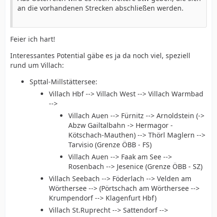
an die vorhandenen Strecken abschließen werden.
Feier ich hart!
Interessantes Potential gäbe es ja da noch viel, speziell
rund um Villach:
Spttal-Millstättersee:
Villach Hbf --> Villach West --> Villach Warmbad
-->
Villach Auen --> Fürnitz --> Arnoldstein (->
Abzw Gailtalbahn -> Hermagor -
Kötschach-Mauthen) --> Thörl Maglern -->
Tarvisio (Grenze ÖBB - FS)
Villach Auen --> Faak am See -->
Rosenbach --> Jesenice (Grenze ÖBB - SZ)
Villach Seebach --> Föderlach --> Velden am
Wörthersee --> (Pörtschach am Wörthersee -->
Krumpendorf --> Klagenfurt Hbf)
Villach St.Ruprecht --> Sattendorf -->