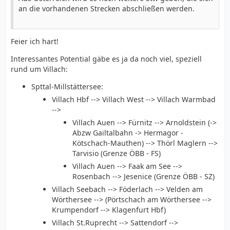
an die vorhandenen Strecken abschließen werden.
Feier ich hart!
Interessantes Potential gäbe es ja da noch viel, speziell
rund um Villach:
Spttal-Millstättersee:
Villach Hbf --> Villach West --> Villach Warmbad
-->
Villach Auen --> Fürnitz --> Arnoldstein (->
Abzw Gailtalbahn -> Hermagor -
Kötschach-Mauthen) --> Thörl Maglern -->
Tarvisio (Grenze ÖBB - FS)
Villach Auen --> Faak am See -->
Rosenbach --> Jesenice (Grenze ÖBB - SZ)
Villach Seebach --> Föderlach --> Velden am
Wörthersee --> (Pörtschach am Wörthersee -->
Krumpendorf --> Klagenfurt Hbf)
Villach St.Ruprecht --> Sattendorf -->