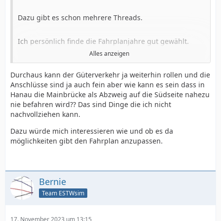
Dazu gibt es schon mehrere Threads.
Ich persönlich finde die Fahrplanjahre gut gewählt.
Alles anzeigen
Da gab es noch nicht überall Wendezüge / Triebzüge
Durchaus kann der Güterverkehr ja weiterhin rollen und die
und der Güterverkehr war wesentlich umfangreicher.
Anschlüsse sind ja auch fein aber wie kann es sein dass in
Hanau die Mainbrücke als Abzweig auf die Südseite nahezu
Heutzutage sind doch viele Nebenbahnen / -anschlüsse
nie befahren wird?? Das sind Dinge die ich nicht
stillgelegt und es gurkt nur noch Triebzug-Einheitsbrei
nachvollziehen kann.
über die Gleise ...
Dazu würde mich interessieren wie und ob es da
möglichkeiten gibt den Fahrplan anzupassen.
Vom Güteraufkommen rede ich mal gar nicht erst
Aber wie so oft ist das wohl eine persönliche Vorliebe
Bernie
des einzelnen
Team ESTWsim
17. November 2023 um 13:15