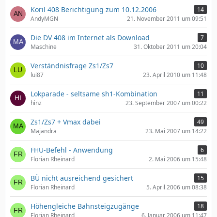
Koril 408 Berichtigung zum 10.12.2006
14
AndyMGN
21. November 2011 um 09:51
Die DV 408 im Internet als Download
7
Maschine
31. Oktober 2011 um 20:04
Verständnisfrage Zs1/Zs7
10
lui87
23. April 2010 um 11:48
Lokparade - seltsame sh1-Kombination
11
hinz
23. September 2007 um 00:22
Zs1/Zs7 + Vmax dabei
49
Majandra
23. Mai 2007 um 14:22
FHU-Befehl - Anwendung
6
Florian Rheinard
2. Mai 2006 um 15:48
BÜ nicht ausreichend gesichert
15
Florian Rheinard
5. April 2006 um 08:38
Höhengleiche Bahnsteigzugänge
18
Florian Rheinard
6. Januar 2006 um 11:47