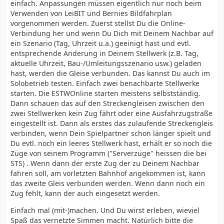
einfach. Anpassungen müssen eigentlich nur noch beim
Verwenden von LeiBIT und Bernies Bildfahrplan
vorgenommen werden. Zuerst stellst Du die Online-
Verbindung her und wenn Du Dich mit Deinem Nachbar auf
ein Szenario (Tag, Uhrzeit u.a.) geeinigt hast und evtl.
entsprechende Änderung in Deinem Stellwerk (z.B. Tag,
aktuelle Uhrzeit, Bau-/Umleitungsszenario usw.) geladen
hast, werden die Gleise verbunden. Das kannst Du auch im
Solobetrieb testen. Einfach zwei benachbarte Stellwerke
starten. Die ESTWOnline starten meistens selbstständig.
Dann schauen das auf den Streckengleisen zwischen den
zwei Stellwerken kein Zug fährt oder eine Ausfahrzugstraße
eingestellt ist. Dann als erstes das zulaufende Streckengleis
verbinden, wenn Dein Spielpartner schon länger spielt und
Du evtl. noch ein leeres Stellwerk hast, erhält er so noch die
Züge von seinem Programm ("Serverzüge" heissen die bei
STS) . Wenn dann der erste Zug der zu Deinem Nachbar
fahren soll, am vorletzten Bahnhof angekommen ist, kann
das zweite Gleis verbunden werden. Wenn dann noch ein
Zug fehlt, kann der auch eingesetzt werden.
Einfach mal (mit-)machen. Und Du wirst erleben, wieviel
Spaß das vernetzte Simmen macht. Natürlich bitte die