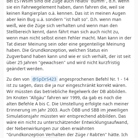
Bei ESTWsim sind die Züge auch relativ "dumm", d.h. wenn
sie ein Fahrwegelement haben, dann fahren die, weil sie
keinen Rangierplan o.ä. kennen. Das ist in meinen Augen
aber kein Bug u.ä. sondern "ist halt so". D.h. wenn man
weiß, wie die Züge sich verhalten und wenn man den
Stellbereich kennt, dann fährt man sich auch nicht zu,
wenn man nicht selbst einen Fehler macht. Man kann in der
Tat dieser Meinung sein oder eine gegenteilige Meinung
haben. Die Grundkonzeption, welchen Status ein
Zugverband haben kann und wie er sich verhält, der ist seit
über 25 Jahren "gewachsen" und wird nicht kurzfristig
geändert werden.
Zu den von
SpDrS423
angesprochenen Befehl Nr. 1 - 14
ist zu sagen, dass die ja nur eingeschränkt korrekt wären.
Wir müssten das betriebliche Regelwerk der DB abbilden.
Im Knoten "Allgäu" fahren wir 1999, da gab es noch die
alten Befehle A bis C. Die Umstellung erfolgte nach meiner
Erinnerung im Jahr 2003. Auch ÖBB und SBB im jeweiligen
Simulationsjahr müssten wir entsprechend abbilden. Das
wäre ein nicht zu unterschätzender Entwicklungsaufwand,
der Nebenwirkungen zur oben erwähnten
"Grundkonzeption Verhalten der Züge / Rabt'en" hätte. Ich