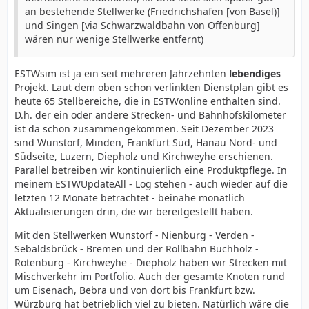
an bestehende Stellwerke (Friedrichshafen [von Basel)]
und Singen [via Schwarzwaldbahn von Offenburg]
wären nur wenige Stellwerke entfernt)
ESTWsim ist ja ein seit mehreren Jahrzehnten
lebendiges
Projekt. Laut dem oben schon verlinkten Dienstplan gibt es
heute 65 Stellbereiche, die in ESTWonline enthalten sind.
D.h. der ein oder andere Strecken- und Bahnhofskilometer
ist da schon zusammengekommen. Seit Dezember 2023
sind Wunstorf, Minden, Frankfurt Süd, Hanau Nord- und
Südseite, Luzern, Diepholz und Kirchweyhe erschienen.
Parallel betreiben wir kontinuierlich eine Produktpflege. In
meinem ESTWUpdateAll - Log stehen - auch wieder auf die
letzten 12 Monate betrachtet - beinahe monatlich
Aktualisierungen drin, die wir bereitgestellt haben.
Mit den Stellwerken Wunstorf - Nienburg - Verden -
Sebaldsbrück - Bremen und der Rollbahn Buchholz -
Rotenburg - Kirchweyhe - Diepholz haben wir Strecken mit
Mischverkehr im Portfolio. Auch der gesamte Knoten rund
um Eisenach, Bebra und von dort bis Frankfurt bzw.
Würzburg hat betrieblich viel zu bieten. Natürlich wäre die