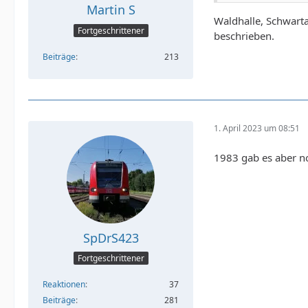
Martin S
Waldhalle, Schwart
Fortgeschrittener
beschrieben.
Beiträge
213
1. April 2023 um 08:51
1983 gab es aber no
SpDrS423
Fortgeschrittener
Reaktionen
37
Beiträge
281