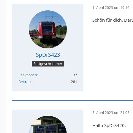
1. April 2023 um 19:16
Schön für dich. Dar
SpDrS423
Fortgeschrittener
Reaktionen
37
Beiträge
281
3. April 2023 um 21:05
Hallo SpDrS420,