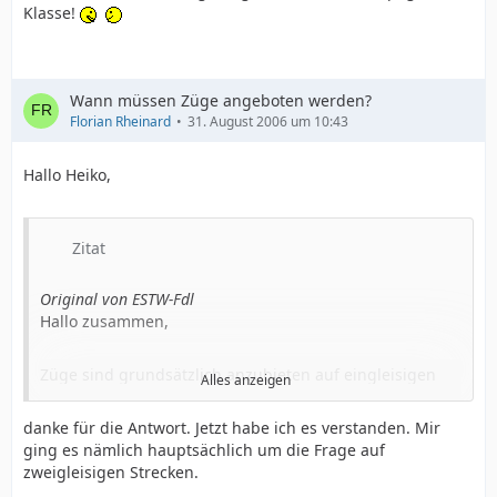
Klasse!
Wann müssen Züge angeboten werden?
Florian Rheinard
31. August 2006 um 10:43
Hallo Heiko,
Zitat
Original von ESTW-Fdl
Hallo zusammen,
Züge sind grundsätzlich anzubieten auf eingleisigen
Alles anzeigen
Strecken in beiden Fahrtrichtungen. Auf zweigleisigen
Strecken, wenn das jeweilige Gegengleis befahren
danke für die Antwort. Jetzt habe ich es verstanden. Mir
werden soll. Ferner sind auch Züge mit
ging es nämlich hauptsächlich um die Frage auf
Lademaßüberschreitung Lü "Cäsar" anzubieten und
zweigleisigen Strecken.
abzumelden.