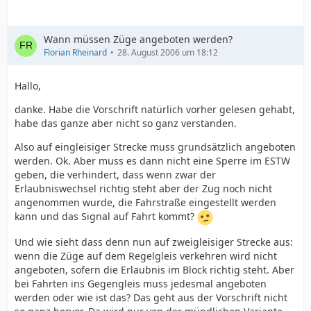
Weiter heist es im Modul 408: "Ein Zug gilt bereits als
angenommen, wenn der Erlaubnisempfang
ordnungsgemäß angezeigt wird".
Wann müssen Züge angeboten werden?
Hast zu zum Beispiel eine Fahrt im Gegengleis mit
Florian Rheinard
28. August 2006 um 18:12
deinem Nachbar-Fdl schon vor einer halben Stunde
ausgemacht und wechselt dieser den Erlaubnispfeil
Hallo,
rechtzeitig, so musst du diesen Zug nicht mehr
anbieten, da der Empfang der Erlaubnis als Annahme
danke. Habe die Vorschrift natürlich vorher gelesen gehabt,
gilt.
habe das ganze aber nicht so ganz verstanden.
Ich hoffe ich konnte noch etwas zur Klärung beitragen.
Gruß
Also auf eingleisiger Strecke muss grundsätzlich angeboten
Heiko Kailbach (ESTW-Fdl Plochingen)
werden. Ok. Aber muss es dann nicht eine Sperre im ESTW
geben, die verhindert, dass wenn zwar der
Erlaubniswechsel richtig steht aber der Zug noch nicht
angenommen wurde, die Fahrstraße eingestellt werden
kann und das Signal auf Fahrt kommt?
Und wie sieht dass denn nun auf zweigleisiger Strecke aus:
wenn die Züge auf dem Regelgleis verkehren wird nicht
angeboten, sofern die Erlaubnis im Block richtig steht. Aber
bei Fahrten ins Gegengleis muss jedesmal angeboten
werden oder wie ist das? Das geht aus der Vorschrift nicht