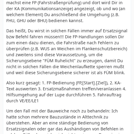
machst eine FP (Fahrstraßenprüfung) und dort wird Dir in
der KA (Kommunikationsanzeige) angezeigt, ob und wo (an
welchem Element) Du anschließend die Umgehung (z.B.
FHU, GHU oder BHU) bedienen kannst.
Das heißt, Du wirst in solchen Fällen immer auf Ersatzsignal
bzw Befehl fahren müssen!!! Die FP-Handlungen sollen Dir
zum einen dazu dienen, die Fahrstraße nach Fehlern zu
überprüfen (z.B. WUS an Weichen im Flankenschutzbereich)
und zweitens sind diese Voraussetzung, um die
Sicherungsebene "FÜM Ruhelicht" zu erzeugen, damit Du
nicht in solchen Fällen die Weichenlaufkette sperren mußt
und weil diese Sicherungsebene sicherer ist als FÜM blink.
Also kurz gesagt: 1. FP-Bedienung (FP,[Start].[Ziel]), 2. KA-
Text auswerten 3. Ersatzmaßnahmen treffen/veranlassen 4.
Hilfsumgehung auf der Lupe durchführen 5. Fahrauftrag
durch VE/EE/LE1
Um den Fall mit der Bauweiche noch zu behandeln: Ich
hatte schon mehrere Bauzustände in Alttechnik zu
überstehen. Aber an eine ständige Bedienung von
Ersatzsignalen oder gar das Aushändigen von Befehlen in