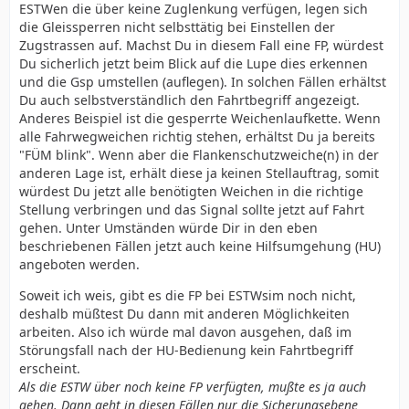
ESTWen die über keine Zuglenkung verfügen, legen sich
die Gleissperren nicht selbsttätig bei Einstellen der
Zugstrassen auf. Machst Du in diesem Fall eine FP, würdest
Du sicherlich jetzt beim Blick auf die Lupe dies erkennen
und die Gsp umstellen (auflegen). In solchen Fällen erhältst
Du auch selbstverständlich den Fahrtbegriff angezeigt.
Anderes Beispiel ist die gesperrte Weichenlaufkette. Wenn
alle Fahrwegweichen richtig stehen, erhältst Du ja bereits
"FÜM blink". Wenn aber die Flankenschutzweiche(n) in der
anderen Lage ist, erhält diese ja keinen Stellauftrag, somit
würdest Du jetzt alle benötigten Weichen in die richtige
Stellung verbringen und das Signal sollte jetzt auf Fahrt
gehen. Unter Umständen würde Dir in den eben
beschriebenen Fällen jetzt auch keine Hilfsumgehung (HU)
angeboten werden.
Soweit ich weis, gibt es die FP bei ESTWsim noch nicht,
deshalb müßtest Du dann mit anderen Möglichkeiten
arbeiten. Also ich würde mal davon ausgehen, daß im
Störungsfall nach der HU-Bedienung kein Fahrtbegriff
erscheint.
Als die ESTW über noch keine FP verfügten, mußte es ja auch
gehen. Dann geht in diesen Fällen nur die Sicherungsebene