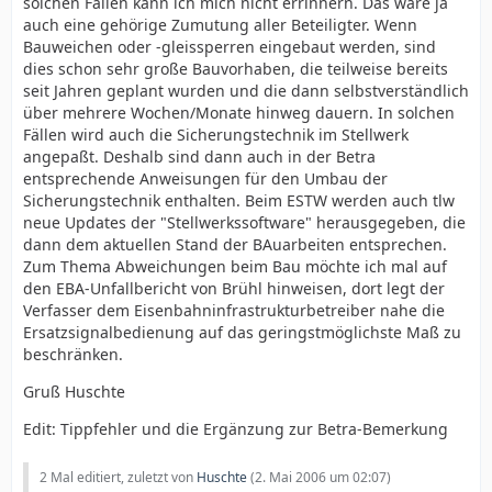
solchen Fällen kann ich mich nicht errinnern. Das wäre ja
auch eine gehörige Zumutung aller Beteiligter. Wenn
Bauweichen oder -gleissperren eingebaut werden, sind
dies schon sehr große Bauvorhaben, die teilweise bereits
seit Jahren geplant wurden und die dann selbstverständlich
über mehrere Wochen/Monate hinweg dauern. In solchen
Fällen wird auch die Sicherungstechnik im Stellwerk
angepaßt. Deshalb sind dann auch in der Betra
entsprechende Anweisungen für den Umbau der
Sicherungstechnik enthalten. Beim ESTW werden auch tlw
neue Updates der "Stellwerkssoftware" herausgegeben, die
dann dem aktuellen Stand der BAuarbeiten entsprechen.
Zum Thema Abweichungen beim Bau möchte ich mal auf
den EBA-Unfallbericht von Brühl hinweisen, dort legt der
Verfasser dem Eisenbahninfrastrukturbetreiber nahe die
Ersatzsignalbedienung auf das geringstmöglichste Maß zu
beschränken.
Gruß Huschte
Edit: Tippfehler und die Ergänzung zur Betra-Bemerkung
2 Mal editiert, zuletzt von
Huschte
(
2. Mai 2006 um 02:07
)