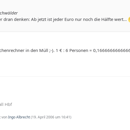
schwälder
 dran denken: Ab jetzt ist jeder Euro nur noch die Hälfte wert...
chenrechner in den Müll ;-). 1 € : 6 Personen = 0,16666666666
ll Hbf
zt von
Ingo Albrecht
(
19. April 2006 um 16:41
)