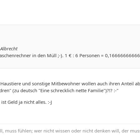
 Albrecht
aschenrechner in den Müll ;-). 1 € : 6 Personen = 0,166666666
e Haustiere und sonstige Mitbewohner wollen auch ihren Anteil a
ldren" (zu deutsch "Eine schrecklich nette Familie")?!? :-"
t Geld ja nicht alles. :-J
ll, muss fühlen; wer nicht wissen oder nicht denken will, der muss