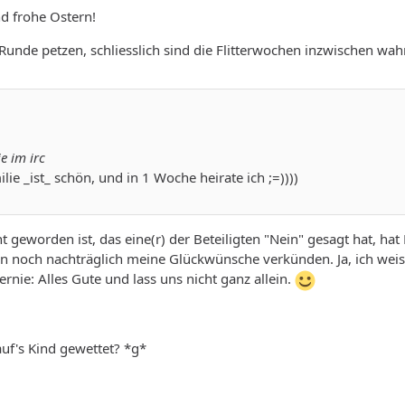
 frohe Ostern!
e Runde petzen, schliesslich sind die Flitterwochen inzwischen wa
e im irc
ie _ist_ schön, und in 1 Woche heirate ich ;=))))
t geworden ist, das eine(r) der Beteiligten "Nein" gesagt hat, h
n noch nachträglich meine Glückwünsche verkünden. Ja, ich weiss 
Bernie: Alles Gute und lass uns nicht ganz allein.
auf's Kind gewettet? *g*