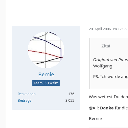
20. April 2006 um 17:06
Zitat
Original von Rau
Wolfgang
Bernie
PS: Ich würde ang
Team ESTWsim
Reaktionen
176
Was wettest Du de
Beiträge
3.055
@All:
Danke
für di
Bernie