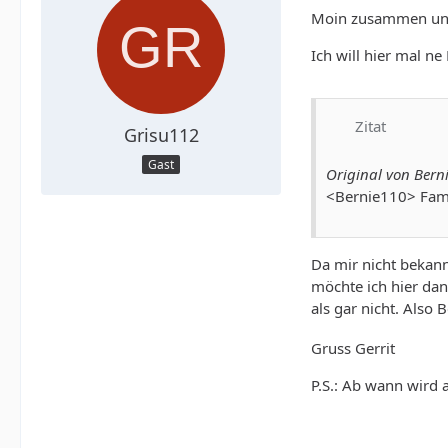
Moin zusammen und
Ich will hier mal n
Zitat
Grisu112
Gast
Original von Berni
<Bernie110> Famil
Da mir nicht bekann
möchte ich hier dan
als gar nicht. Also 
Gruss Gerrit
P.S.: Ab wann wird 