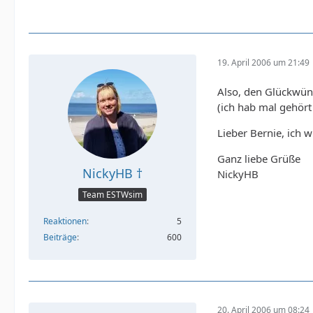
19. April 2006 um 21:49
Also, den Glückwün
(ich hab mal gehört 
Lieber Bernie, ich
Ganz liebe Grüße
NickyHB †
NickyHB
Team ESTWsim
Reaktionen
5
Beiträge
600
20. April 2006 um 08:24