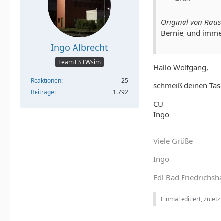
Original von Rau
Bernie, und immer
Ingo Albrecht
Team ESTWsim
Hallo Wolfgang,
Reaktionen
25
schmeiß deinen Tas
Beiträge
1.792
CU
Ingo
Viele Grüße
Ingo
Fdl Bad Friedrichsha
Einmal editiert, zulet