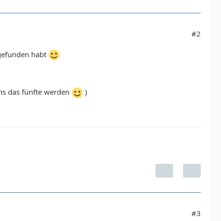
#2
 gefunden habt
ns das fünfte werden
)
#3