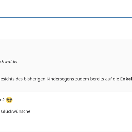
schwälder
esichts des bisherigen Kindersegens zudem bereits auf die
Enke
nn?
e Glückwünsche!