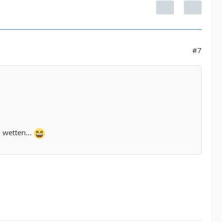
#7
l
wetten...