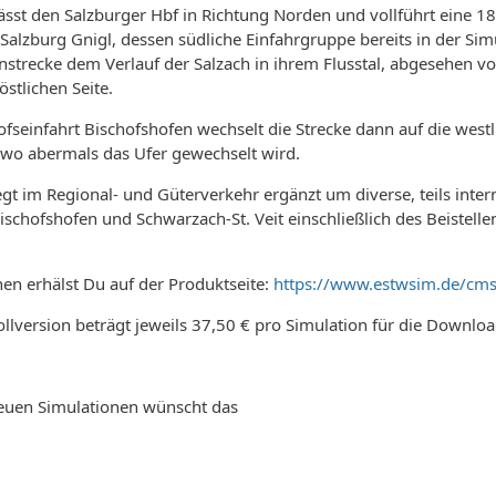
ässt den Salzburger Hbf in Richtung Norden und vollführt eine 1
alzburg Gnigl, dessen südliche Einfahrgruppe bereits in der Simu
hnstrecke dem Verlauf der Salzach in ihrem Flusstal, abgesehen 
stlichen Seite.
fseinfahrt Bischofshofen wechselt die Strecke dann auf die west
 wo abermals das Ufer gewechselt wird.
gt im Regional- und Güterverkehr ergänzt um diverse, teils inte
ischofshofen und Schwarzach-St. Veit einschließlich des Beistell
en erhälst Du auf der Produktseite:
https://www.estwsim.de/cms
Vollversion beträgt jeweils 37,50 € pro Simulation für die Downlo
neuen Simulationen wünscht das