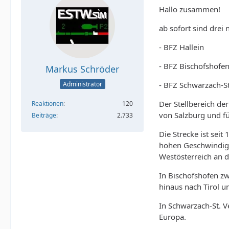
Hallo zusammen!
ab sofort sind drei 
- BFZ Hallein
- BFZ Bischofshofe
Markus Schröder
- BFZ Schwarzach-St
Administrator
Der Stellbereich de
Reaktionen
120
von Salzburg und fü
Beiträge
2.733
Die Strecke ist sei
hohen Geschwindigke
Westösterreich an d
In Bischofshofen zw
hinaus nach Tirol u
In Schwarzach-St. V
Europa.