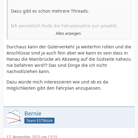
Dazu gibt es schon mehrere Threads.
Ich persönlich finde die Fahrplanjahre gut gewählt.
Alles anzeigen
Da gab es noch nicht überall Wendezüge / Triebzüge
Durchaus kann der Güterverkehr ja weiterhin rollen und die
und der Güterverkehr war wesentlich umfangreicher.
Anschlüsse sind ja auch fein aber wie kann es sein dass in
Hanau die Mainbrücke als Abzweig auf die Südseite nahezu
Heutzutage sind doch viele Nebenbahnen / -anschlüsse
nie befahren wird?? Das sind Dinge die ich nicht
stillgelegt und es gurkt nur noch Triebzug-Einheitsbrei
nachvollziehen kann.
über die Gleise ...
Dazu würde mich interessieren wie und ob es da
möglichkeiten gibt den Fahrplan anzupassen.
Vom Güteraufkommen rede ich mal gar nicht erst
Aber wie so oft ist das wohl eine persönliche Vorliebe
Bernie
des einzelnen
Team ESTWsim
17. November 2023 um 13:15