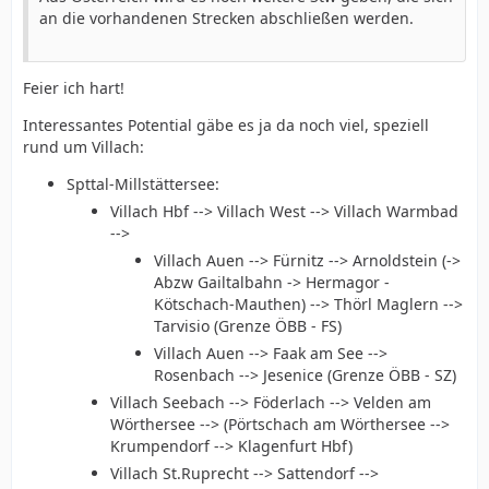
an die vorhandenen Strecken abschließen werden.
Feier ich hart!
Interessantes Potential gäbe es ja da noch viel, speziell
rund um Villach:
Spttal-Millstättersee:
Villach Hbf --> Villach West --> Villach Warmbad
-->
Villach Auen --> Fürnitz --> Arnoldstein (->
Abzw Gailtalbahn -> Hermagor -
Kötschach-Mauthen) --> Thörl Maglern -->
Tarvisio (Grenze ÖBB - FS)
Villach Auen --> Faak am See -->
Rosenbach --> Jesenice (Grenze ÖBB - SZ)
Villach Seebach --> Föderlach --> Velden am
Wörthersee --> (Pörtschach am Wörthersee -->
Krumpendorf --> Klagenfurt Hbf)
Villach St.Ruprecht --> Sattendorf -->