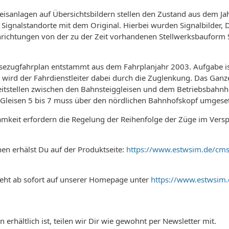
leisanlagen auf Übersichtsbildern stellen den Zustand aus dem Ja
Signalstandorte mit dem Original. Hierbei wurden Signalbilder,
inrichtungen von der zu der Zeit vorhandenen Stellwerksbaufo
sezugfahrplan entstammt aus dem Fahrplanjahr 2003. Aufgabe is
t wird der Fahrdienstleiter dabei durch die Zuglenkung. Das Ganz
tstellen zwischen den Bahnsteiggleisen und dem Betriebsbahnho
n Gleisen 5 bis 7 muss über den nördlichen Bahnhofskopf umgeset
mkeit erfordern die Regelung der Reihenfolge der Züge im Vers
en erhälst Du auf der Produktseite:
https://www.estwsim.de/cm
eht ab sofort auf unserer Homepage unter
https://www.estwsim
 erhältlich ist, teilen wir Dir wie gewohnt per Newsletter mit.