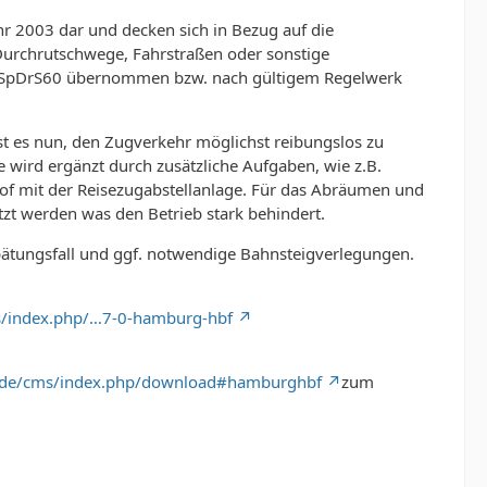
hr 2003 dar und decken sich in Bezug auf die
 Durchrutschwege, Fahrstraßen oder sonstige
rm SpDrS60 übernommen bzw. nach gültigem Regelwerk
t es nun, den Zugverkehr möglichst reibungslos zu
e wird ergänzt durch zusätzliche Aufgaben, wie z.B.
f mit der Reisezugabstellanlage. Für das Abräumen und
zt werden was den Betrieb stark behindert.
pätungsfall und ggf. notwendige Bahnsteigverlegungen.
s/index.php/…7-0-hamburg-hbf
.de/cms/index.php/download#hamburghbf
zum