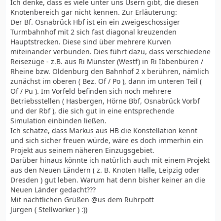
Ich denke, dass es viele unter uns Usern gibt, die diesen
Knotenbereich gar nicht kennen. Zur Erläuterung:
Der Bf. Osnabrück Hbf ist ein ein zweigeschossiger
Turmbahnhof mit 2 sich fast diagonal kreuzenden
Hauptstrecken. Diese sind über mehrere Kurven
miteinander verbunden. Dies führt dazu, dass verschiedene
Reisezüge - z.B. aus Ri Münster (Westf) in Ri Ibbenbüren /
Rheine bzw. Oldenburg den Bahnhof 2 x berühren, nämlich
zunächst im oberen ( Bez. Of / Po ), dann im unteren Teil (
Of / Pu ). Im Vorfeld befinden sich noch mehrere
Betriebsstellen ( Hasbergen, Hörne Bbf, Osnabrück Vorbf
und der Rbf ), die sich gut in eine entsprechende
Simulation einbinden ließen.
Ich schätze, dass Markus aus HB die Konstellation kennt
und sich sicher freuen würde, wäre es doch immerhin ein
Projekt aus seinem näheren Einzugsgebiet.
Darüber hinaus könnte ich natürlich auch mit einem Projekt
aus den Neuen Ländern ( z. B. Knoten Halle, Leipzig oder
Dresden ) gut leben. Warum hat denn bisher keiner an die
Neuen Länder gedacht???
Mit nächtlichen Grüßen @us dem Ruhrpott
Jürgen ( Stellworker ) :))